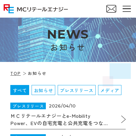
N
E
W
S
お知らせ
TOP
お知らせ
すべて
お知らせ
プレスリリース
メディア
プレスリリース
2026/04/10
ＭＣリテールエナジーとe-Mobility
Power、EVの自宅充電と公共充電をつなぐ
新たなサービスの実現に向けた実証実験を