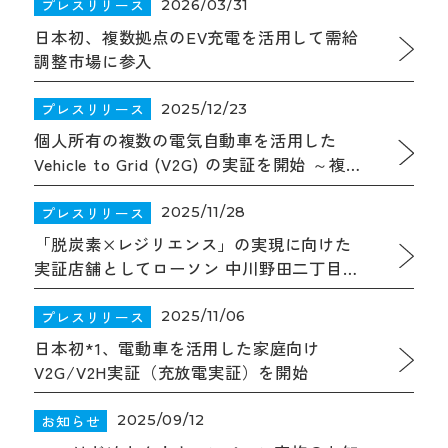
開始
プレスリリース
2026/03/31
日本初、複数拠点のEV充電を活用して需給
調整市場に参入
プレスリリース
2025/12/23
個人所有の複数の電気自動車を活用した
Vehicle to Grid (V2G) の実証を開始 ～複数
台同時制御で地域電力ネットワークの安定
へ貢献～
プレスリリース
2025/11/28
「脱炭素×レジリエンス」の実現に向けた
実証店舗としてローソン 中川野田二丁目店
（愛知県名古屋市）をリニューアルオープ
ン
プレスリリース
2025/11/06
日本初*1、電動車を活用した家庭向け
V2G/V2H実証（充放電実証）を開始
お知らせ
2025/09/12