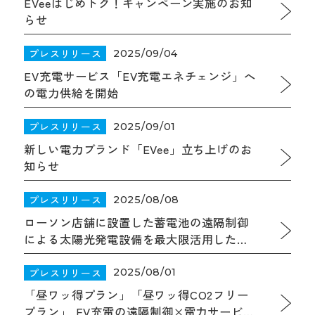
EVeeはじめトク！キャンペーン実施のお知
らせ
プレスリリース
2025/09/04
EV充電サービス「EV充電エネチェンジ」へ
の電力供給を開始
プレスリリース
2025/09/01
新しい電力ブランド「EVee」立ち上げのお
知らせ
プレスリリース
2025/08/08
ローソン店舗に設置した蓄電池の遠隔制御
による太陽光発電設備を最大限活用した店
舗のCO２排出量削減および電力の需給バラ
ンス調整
プレスリリース
2025/08/01
「昼ワッ得プラン」「昼ワッ得CO2フリー
プラン」 EV充電の遠隔制御×電力サービス